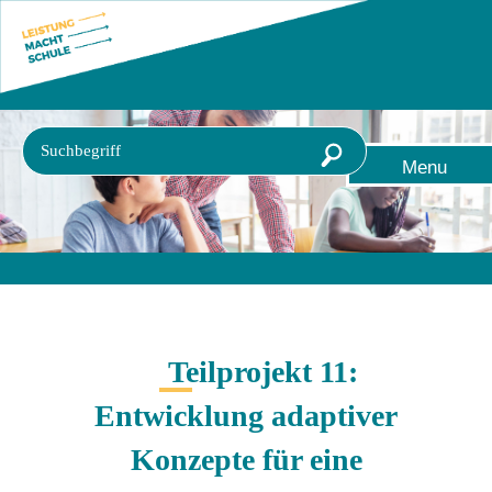
Direkt
Direkt
Direkt
zum
zum
zur
Inhalt
Hauptmenu
Suche
(Eingabetaste)
(Eingabetaste)
(Eingabetaste)
Suchbegriff
Suche
Menu
starten
Teilprojekt 11:
Entwicklung adaptiver
Konzepte für eine