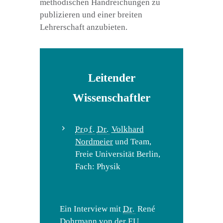
methodischen Handreichungen zu
publizieren und einer breiten
Lehrerschaft anzubieten.
Leitender
Wissenschaftler
Prof.
Dr.
Volkhard
Nordmeier
und Team,
Freie Universität Berlin,
Fach: Physik
Ein Interview mit
Dr.
René
Dohrmann von der
FU