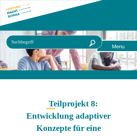
Direkt
Direkt
Direkt
zum
zum
zur
Inhalt
Hauptmenu
Suche
(Eingabetaste)
(Eingabetaste)
(Eingabetaste)
Suchbegriff
Suche
Menu
starten
Teilprojekt 8:
Entwicklung adaptiver
Konzepte für eine