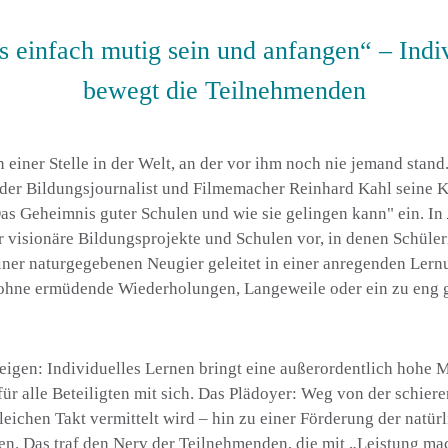
einfach mutig sein und anfangen“ – Indiv
bewegt die Teilnehmenden
 einer Stelle in der Welt, an der vor ihm noch nie jemand stand
 der Bildungsjournalist und Filmemacher Reinhard Kahl seine
K
Das Geheimnis guter Schulen und wie sie gelingen kann" ein. In
er visionäre Bildungsprojekte und Schulen vor, in denen Schüle
einer naturgegebenen Neugier geleitet in einer anregenden Ler
 ohne ermüdende Wiederholungen, Langeweile oder ein zu eng 
zeigen: Individuelles Lernen bringt eine außerordentlich hohe 
für alle Beteiligten mit sich. Das Plädoyer: Weg von der schier
leichen Takt vermittelt wird – hin zu einer Förderung der natür
n. Das traf den Nerv der Teilnehmenden, die mit „Leistung ma