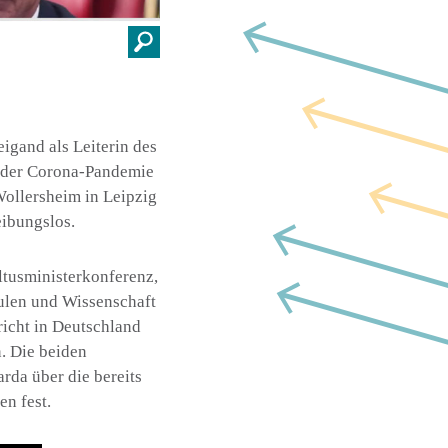
igand als Leiterin des
z der Corona-Pandemie
Wollersheim in Leipzig
eibungslos.
ltusministerkonferenz,
hulen und Wissenschaft
richt in Deutschland
n. Die beiden
rda über die bereits
en fest.