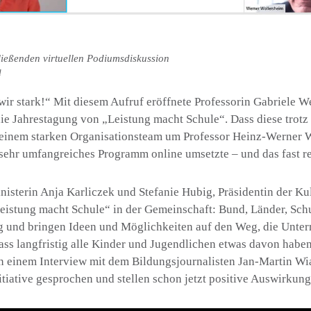
ließenden virtuellen Podiumsdiskussion
d
ir stark!“ Mit diesem Aufruf eröffnete Professorin Gabriele We
e Jahrestagung von „Leistung macht Schule“. Dass diese trot
st einem starken Organisationsteam um Professor Heinz-Werner 
n sehr umfangreiches Programm
online
umsetzte – und das fast r
isterin Anja Karliczek und Stefanie Hubig, Präsidentin der Ku
„Leistung macht Schule“ in der Gemeinschaft: Bund, Länder, Sc
ig und bringen Ideen und Möglichkeiten auf den Weg, die Unter
dass langfristig alle Kinder und Jugendlichen etwas davon habe
in einem Interview mit dem Bildungsjournalisten Jan-Martin Wia
nitiative gesprochen und stellen schon jetzt positive Auswirkung