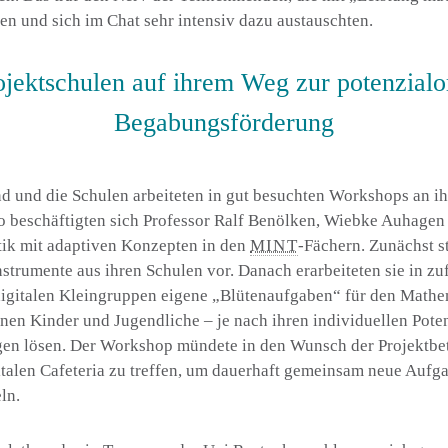
en und sich im
Chat
sehr intensiv dazu austauschten.
ojektschulen auf ihrem Weg zur potenzialor
Begabungsförderung
 und die Schulen arbeiteten in gut besuchten Workshops an i
o beschäftigten sich Professor Ralf Benölken, Wiebke Auhagen
ik mit adaptiven Konzepten in den
MINT
-Fächern. Zunächst st
strumente aus ihren Schulen vor. Danach erarbeiteten sie in zuf
igitalen Kleingruppen eigene „Blütenaufgaben“ für den Mathem
en Kinder und Jugendliche – je nach ihren individuellen Pote
gen lösen. Der
Workshop
mündete in den Wunsch der Projektbetei
italen Cafeteria zu treffen, um dauerhaft gemeinsam neue Aufga
ln.