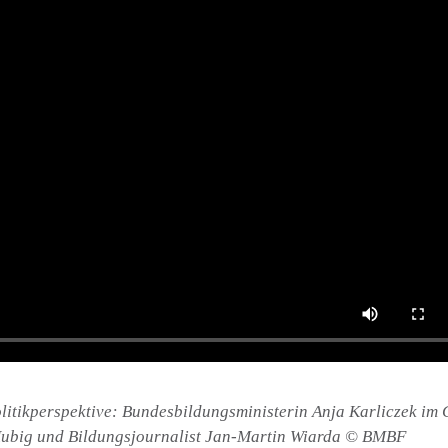
litikperspektive: Bundesbildungsministerin Anja Karliczek im
 Hubig und Bildungsjournalist Jan-Martin Wiarda © BMBF