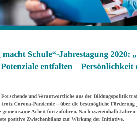
g macht Schule“-Jahrestagung 2020:
Potenziale entfalten – Persönlichkeit
Forschende und Verantwortliche aus der Bildungspolitik traf
 – trotz Corona-Pandemie – über die bestmögliche Förderung 
e gemeinsame Arbeit fortzuführen. Nach zweieinhalb Jahren 
rste positive Zwischenbilanz zur Wirkung der Initiative.