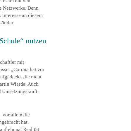
meinsam mit den
he Netzwerke. Denn
 Interesse an diesem
Länder.
Schule“ nutzen
chaftler mit
sse: „Corona hat vor
ufgedeckt, die nicht
Martin Wiarda. Auch
nd Umsetzungskraft,
– vor allem die
ngebracht hat.
 auf einmal Realität